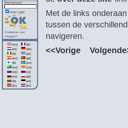
Wachtwoord
Met de links onderaan
Auto Login
tussen de verschillen
Problemen met
navigeren.
inloggen?
(en)
(fr)
<<Vorige
Volgende
(nl)
(de)
(it)
(gr)
(es)
(pt)
(fi)
(se)
(eo)
(ca)
(sk)
(si)
(ru)
(pl)
(lt)
(et)
(lv)
(hr)