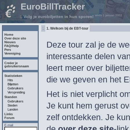
EuroBillTracker
sinds 1 januari 2002
:. Volg je eurobiljetten in hun sporen!
:.
1. Welkom bij de EBT-tour
Home
Over deze site
Deze tour zal je de we
Nieuws
FAQ/Help
Pers
interessante delen va
Vereniging
Creëer je
leert meer over biljette
gebruikersnaam
Statistieken
die we geven en het E
Hits
Biljetten
Gebruikers
Het is niet verplicht o
Verspreiding
Standen
Gebruikers
Je kunt hem gerust ov
Steden
Landen
Links
zelf ontdekken. Je kun
Forum
E-mail
de
over deze site
-lin